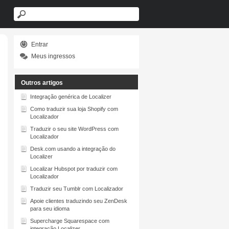
Entrar
Meus ingressos
Outros artigos
Integração genérica de Localizer
Como traduzir sua loja Shopify com
Localizador
Traduzir o seu site WordPress com
Localizador
Desk.com usando a integração do
Localizer
Localizar Hubspot por traduzir com
Localizador
Traduzir seu Tumblr com
Localizador
Apoie clientes traduzindo seu ZenDesk
para seu idioma
Supercharge Squarespace com
integração Localizer