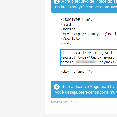
2
Abra o arquivo de índice do s
da tag "<body>" e salve o arquiv
3
Se o aplicativo AngularJS tiv
você deseja oferecer suporte mult
Updated:
Mar 14, 2016