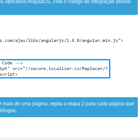
eu aplicativo AngularJS, cole o código de integração abaixo
o
er mais de uma página, repita a etapa 2 para cada página que
ilíngüe.