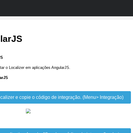
larJS
JS
ar o Localizer em aplicações AngularJS.
larJS
calizer e copie o código de integração. (Menu> Integração)