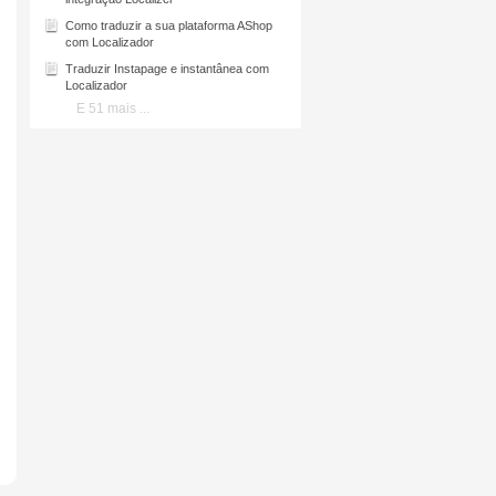
Como traduzir a sua plataforma AShop
com
Localizador
Traduzir Instapage e instantânea com
Localizador
E 51 mais ...