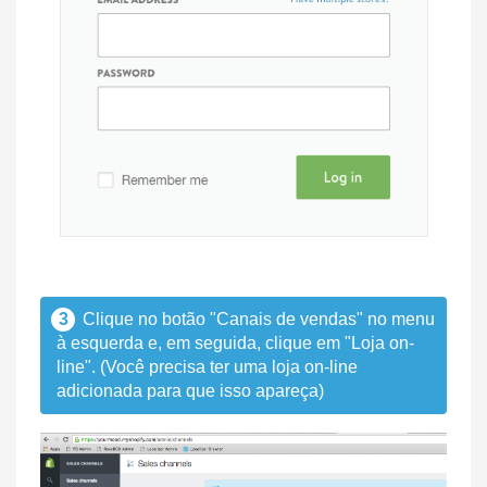
3
Clique no botão "Canais de vendas" no menu
à esquerda e, em seguida, clique em "Loja on-
line". (Você precisa ter uma loja on-line
adicionada para que isso apareça)