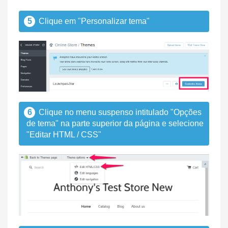
5
Clique em "Personalizar tema"
6
Clique no menu suspenso intitulado "Opções
de tema" na parte superior da página e selecione
"Editar HTML / CSS"