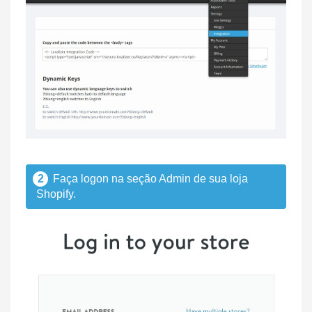
2
Faça logon na seção Admin de sua loja
Shopify.