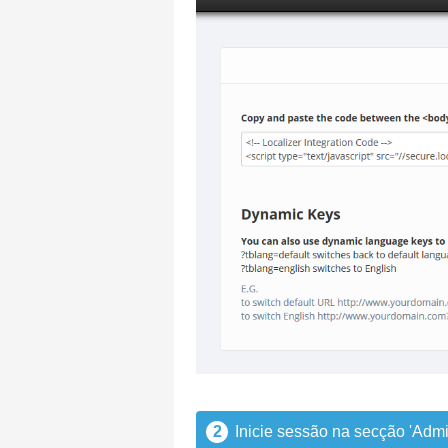
2
Inicie sessão na secção 'Admi