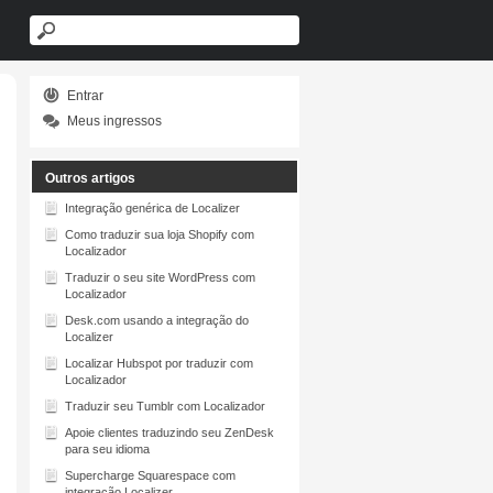
Entrar
Meus ingressos
Outros artigos
Integração genérica de Localizer
Como traduzir sua loja Shopify com
Localizador
Traduzir o seu site WordPress com
Localizador
Desk.com usando a integração do
Localizer
Localizar Hubspot por traduzir com
Localizador
Traduzir seu Tumblr com
Localizador
Apoie clientes traduzindo seu ZenDesk
para seu idioma
Supercharge Squarespace com
integração Localizer