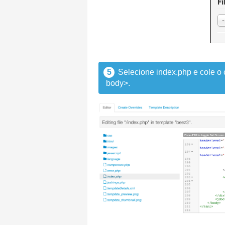
5
Selecione index.php e cole o 
body>.