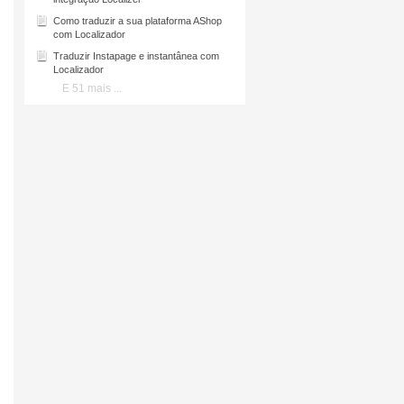
Como traduzir a sua plataforma AShop
com
Localizador
Traduzir Instapage e instantânea com
Localizador
E 51 mais ...