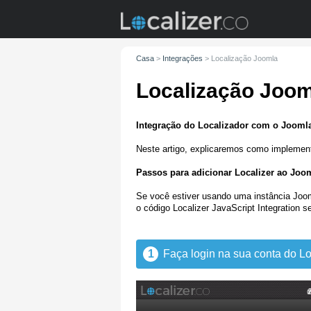
Casa
>
Integrações
>
Localização Joomla
Localização Joom
Integração do Localizador com o Jooml
Neste artigo, explicaremos como implement
Passos para adicionar Localizer ao Jo
Se você estiver usando uma instância Joom
o código Localizer JavaScript Integration 
1
Faça login na sua conta do Lo