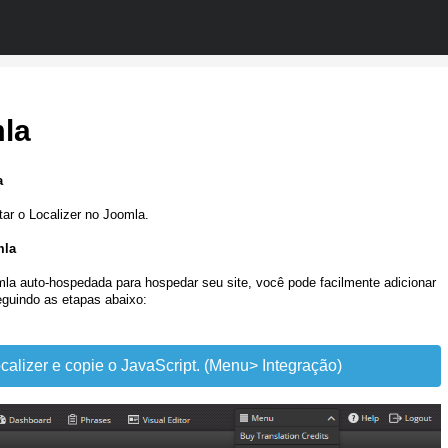
la
a
ar o Localizer no Joomla.
omla
la auto-hospedada para hospedar seu site, você pode facilmente adicionar
seguindo as etapas abaixo:
calizer e copie o JavaScript. (Menu> Integração)