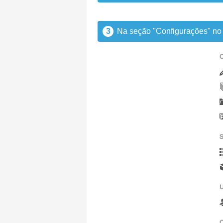
3
Na seção "Configurações" no