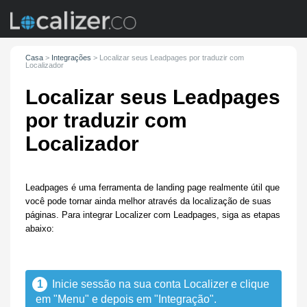
Casa
>
Integrações
>
Localizar seus Leadpages por traduzir com
Localizador
Localizar seus Leadpages
por traduzir com
Localizador
Leadpages é uma ferramenta de landing page realmente útil que
você pode tornar ainda melhor através da localização de suas
páginas. Para integrar Localizer com Leadpages, siga as etapas
abaixo:
1
Inicie sessão na sua conta Localizer e clique
em "Menu" e depois em "Integração".