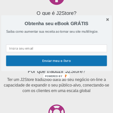
O que é J2Store?
J2Store é um carrinho de compras e extensão de
Obtenha seu eBook GRÁTIS
eCommerce para Joomla que permite aos usuários criar
Saiba como aumentar sua receita ao tornar seu site multilíngüe.
rápida e facilmente uma loja on-line
Enviar meu e-livro
Por que traduzir J2Store?
POWERED BY
Ter um J2Store traduzido dará ao seu negócio on-line a
capacidade de expandir o seu público-alvo, conectando-se
com os clientes em uma escala global