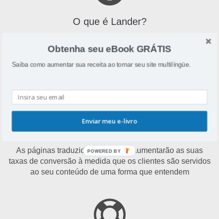
O que é Lander?
Lander é uma ferramenta de criação de páginas de destino
Obtenha seu eBook GRÁTIS
que se concentra na otimização de taxas de conversão
para usuários
Saiba como aumentar sua receita ao tornar seu site multilíngüe.
Enviar meu e-livro
Por que traduzir Lander?
As páginas traduzidas do Lander aumentarão as suas
POWERED BY
taxas de conversão à medida que os clientes são servidos
ao seu conteúdo de uma forma que entendem