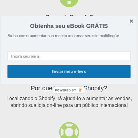
O que é Shopify?
Obtenha seu eBook GRÁTIS
Shopify é uma solução de eCommerce que permite que
você configure uma loja para vender seus produtos on-
Saiba como aumentar sua receita ao tornar seu site multilíngüe.
line.
Enviar meu e-livro
Por que localizar o Shopify?
POWERED BY
Localizando o Shopify irá ajudá-lo a aumentar as vendas,
abrindo sua loja on-line para um público internacional