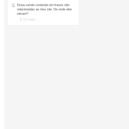
Estou vendo conteúdo em frases não
relacionadas ao meu site. De onde eles
vieram?
E 23 mais ...